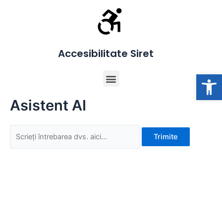
Skip
to
content
Accesibilitate Siret
Deschide b
Menu
Asistent AI
Trimite